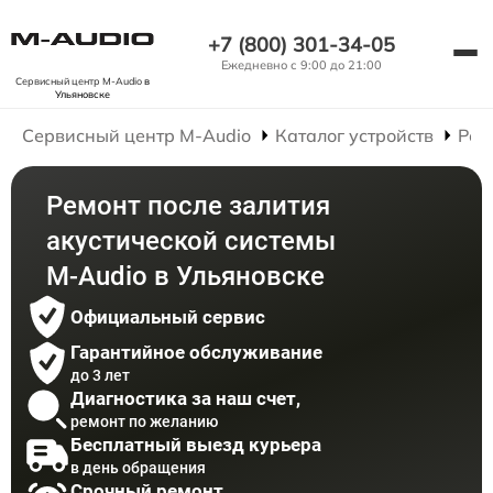
+7 (800) 301-34-05
Ежедневно с 9:00 до 21:00
Сервисный центр M-Audio
в
Ульяновске
Сервисный центр M-Audio
Каталог устройств
Рем
Ремонт после залития
акустической системы
M-Audio в Ульяновске
Официальный сервис
Гарантийное обслуживание
до 3 лет
Диагностика за наш счет,
ремонт по желанию
Бесплатный выезд курьера
в день обращения
Срочный ремонт